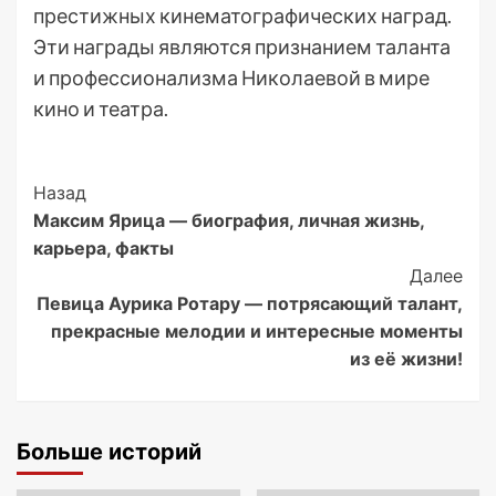
престижных кинематографических наград.
Эти награды являются признанием таланта
и профессионализма Николаевой в мире
кино и театра.
Post
Назад
Максим Ярица — биография, личная жизнь,
Navigation
карьера, факты
Далее
Певица Аурика Ротару — потрясающий талант,
прекрасные мелодии и интересные моменты
из её жизни!
Больше историй