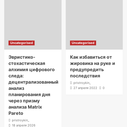
Uncategorised
Uncategorised
Эвристико-
Как избавиться от
стохастическая
жировика на руке и
алхимия цифрового
предупредить
следа:
последствия
децентрализованный
pristroykin_
анализ
27 апреля 2022
0
планирования дня
через призму
анализа Matrix
Pareto
pristroykin_
18 апреля 2026