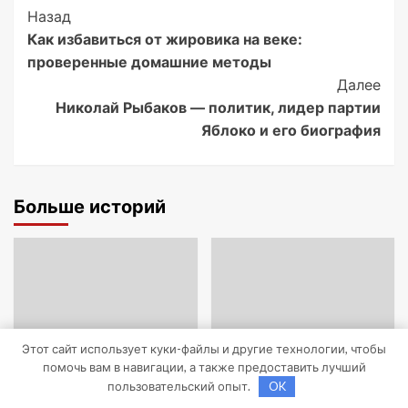
Post
Назад
Как избавиться от жировика на веке:
Navigation
проверенные домашние методы
Далее
Николай Рыбаков — политик, лидер партии
Яблоко и его биография
Больше историй
Этот сайт использует куки-файлы и другие технологии, чтобы
помочь вам в навигации, а также предоставить лучший
пользовательский опыт.
OK