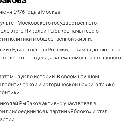
бакова
юня 1976 года в Москве.
культет Московского государственного
осле этого Николай Рыбаков начал свою
сти политики и общественной жизни.
ении «Единственная Россия», занимая должности
ательского отдела, а затем помощника главного
.
датом наук по истории. В своем научном
политической и исторической науки, а также
олитики.
иколай Рыбаков активно участвовал в
он присоединился к партии «Яблоко» и стал
артии.