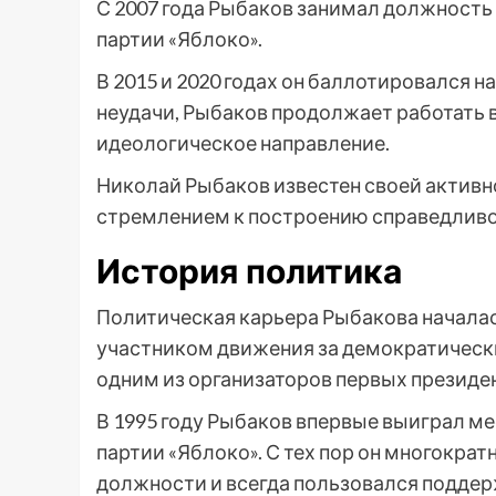
С 2007 года Рыбаков занимал должность
партии «Яблоко».
В 2015 и 2020 годах он баллотировался н
неудачи, Рыбаков продолжает работать в 
идеологическое направление.
Николай Рыбаков известен своей активн
стремлением к построению справедливо
История политика
Политическая карьера Рыбакова началась
участником движения за демократические
одним из организаторов первых президен
В 1995 году Рыбаков впервые выиграл ме
партии «Яблоко». С тех пор он многокра
должности и всегда пользовался поддер