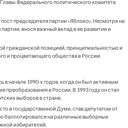
 Главы Федерального политического комитета
а пост председателя партии «Яблоко». Несмотря на
партии, внося важный вклад в ее развитие и
ой гражданской позицией, принципиальностью и
го и процветающего общества в России.
 в начале 1990-х годов, когда он был активным
 преобразования в России. В 1993 году он стал
тских выборов в стране.
сто в государственной Думе, став депутатом от
тно баллотировался на различные выборные
жкой избирателей.