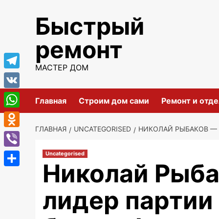
Перейти
Быстрый
к
содержимому
ремонт
МАСТЕР ДОМ
Telegram
VK
Главная
Строим дом сами
Ремонт и отде
WhatsApp
ГЛАВНАЯ
UNCATEGORISED
НИКОЛАЙ РЫБАКОВ — 
Odnoklassniki
Viber
Uncategorised
Николай Рыба
Отправить
лидер партии 