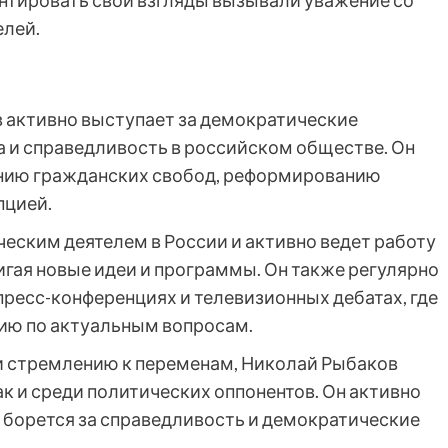
нтировать свои взгляды вызывали уважение со
елей.
в активно выступает за демократические
а и справедливость в российском обществе. Он
нию гражданских свобод, реформированию
пцией.
еским деятелем в России и активно ведет работу
игая новые идеи и программы. Он также регулярно
пресс-конференциях и телевизионных дебатах, где
ию по актуальным вопросам.
и стремлению к переменам, Николай Рыбаков
ак и среди политических оппонентов. Он активно
, борется за справедливость и демократические