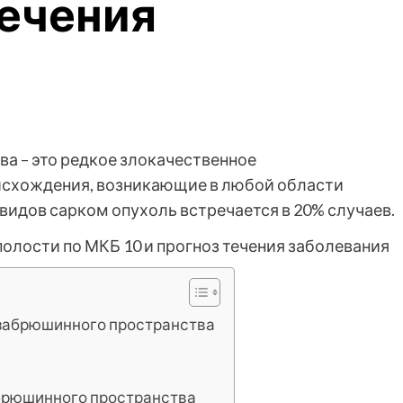
течения
а – это редкое злокачественное
исхождения, возникающие в любой области
видов сарком опухоль встречается в 20% случаев.
 забрюшинного пространства
брюшинного пространства