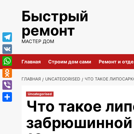
Перейти
Быстрый
к
содержимому
ремонт
МАСТЕР ДОМ
Telegram
VK
Главная
Строим дом сами
Ремонт и отде
WhatsApp
ГЛАВНАЯ
UNCATEGORISED
ЧТО ТАКОЕ ЛИПОСАРК
Odnoklassniki
Viber
Uncategorised
Что такое ли
Отправить
забрюшинной 