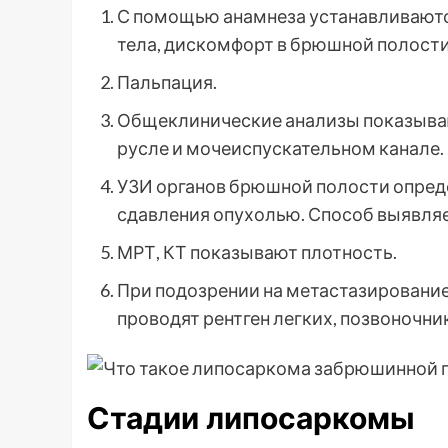
С помощью анамнеза устанавливаютс
тела, дискомфорт в брюшной полости
Пальпация.
Общеклинические анализы показываю
русле и мочеиспускательном канале.
УЗИ органов брюшной полости опред
сдавления опухолью. Способ выявляе
МРТ, КТ показывают плотность.
При подозрении на метастазировани
проводят рентген легких, позвоночник
Стадии липосаркомы