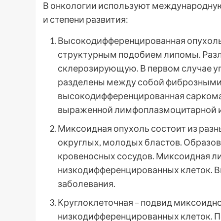
В онкологии используют международну
и степени развития:
Высокодифференцированная опухоль
структурным подобием липомы. Разл
склерозирующую. В первом случае уп
разделены между собой фиброзными
высокодифференцированная саркома 
выраженной лимфоплазмоцитарной 
Миксоидная опухоль состоит из разн
округлых, молодых бластов. Образо
кровеносных сосудов. Миксоидная л
низкодифференцированных клеток. В
заболевания.
Круглоклеточная – подвид миксоидно
низкодифференцированных клеток. П