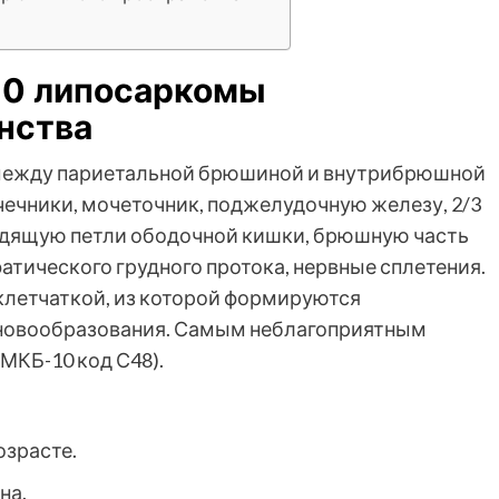
-10 липосаркомы
нства
между париетальной брюшиной и внутрибрюшной
чечники, мочеточник, поджелудочную железу, 2/3
одящую петли ободочной кишки, брюшную часть
атического грудного протока, нервные сплетения.
клетчаткой, из которой формируются
 новообразования. Самым неблагоприятным
МКБ-10 код С48).
озрасте.
на.