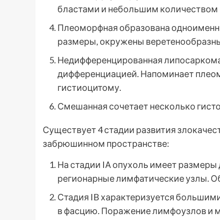
бластами и небольшим количеством 
Плеоморфная образована одноименны
размеры, окружены веретенообразны
Недифференцированная липосаркома 
дифференциацией. Напоминает плео
гистиоцитому.
Смешанная сочетает несколько гисто
Существует 4 стадии развития злокаче
забрюшинном пространстве:
На стадии IА опухоль имеет размеры д
регионарные лимфатические узлы. О
Стадия IB характеризуется большими
в фасцию. Поражение лимфоузлов и м