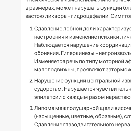
в размерах, может нарушать функции б
застою ликвора – гидроцефалии. Симпто
Сдавление лобной доли характеризу
настроения и изменение психики лич
Наблюдается нарушение координации
обоняния. Гиперкинезы – непроизвол
Изменяется речь по типу моторной аф
малоподвижны, проявляют заторможе
Нарушение функций центральной изв
судорогам. Нарушается чувствительн
эпилепсии с каждым разом нарастаю
Липома межполушарной щели височн
(насыщенные, цветные, образные), 
Сдавление глазодвигательного нерва