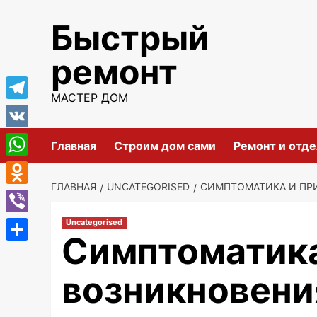
Перейти
Быстрый
к
содержимому
ремонт
МАСТЕР ДОМ
Telegram
VK
Главная
Строим дом сами
Ремонт и отде
WhatsApp
ГЛАВНАЯ
UNCATEGORISED
СИМПТОМАТИКА И ПР
Odnoklassniki
Viber
Uncategorised
Симптоматика
Отправить
возникновени