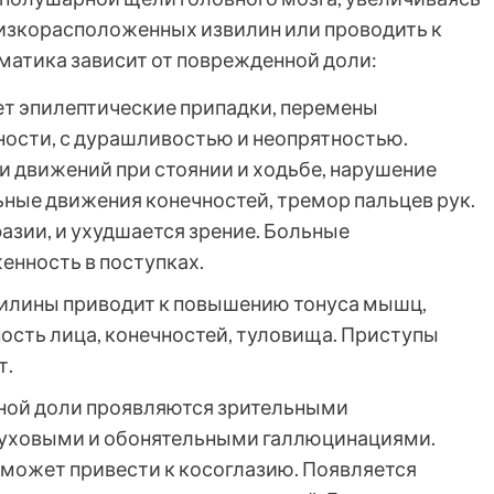
лизкорасположенных извилин или проводить к
матика зависит от поврежденной доли:
ет эпилептические припадки, перемены
ности, с дурашливостью и неопрятностью.
 движений при стоянии и ходьбе, нарушение
ьные движения конечностей, тремор пальцев рук.
азии, и ухудшается зрение. Больные
нность в поступках.
илины приводит к повышению тонуса мышц,
ость лица, конечностей, туловища. Приступы
т.
ой доли проявляются зрительными
слуховыми и обонятельными галлюцинациями.
 может привести к косоглазию. Появляется