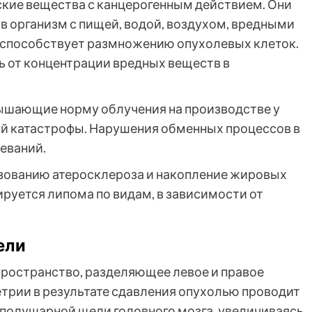
кие вещества с канцерогенным действием. Они
в организм с пищей, водой, воздухом, вредными
 способствует размножению опухолевых клеток.
 от концентрации вредных веществ в
вышающие норму облучения на производстве у
ной катастрофы. Нарушения обменных процессов в
еваний.
азованию атеросклероза и накопление жировых
ируется липома по видам, в зависимости от
ели
ространство, разделяющее левое и правое
трии в результате сдавления опухолью проводит
полушарной щели головного мозга, увеличиваясь