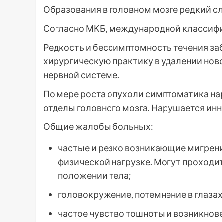
Образования в головном мозге редкий слу
Согласно МКБ, международной классифик
Редкость и бессимптомность течения за
хирургическую практику в удалении нов
нервной системе.
По мере роста опухоли симптоматика на
отделы головного мозга. Нарушается ин
Общие жалобы больных:
частые и резко возникающие мигрени
физической нагрузке. Могут проходит
положении тела;
головокружение, потемнение в глазах
частое чувство тошноты и возникнов