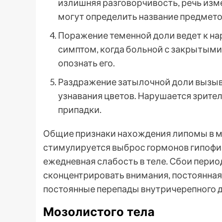
излишняя разговорчивость, речь изме
могут определить название предмето
Поражение теменной доли ведет к на
симптом, когда больной с закрытыми
опознать его.
Раздражение затылочной доли вызыв
узнавания цветов. Нарушается зрите
припадки.
Общие признаки нахождения липомы в м
стимулируется выброс гормонов гипофиз
ежедневная слабость в теле. Сбои перио
сконцентрировать внимания, постоянна
постоянные перепады внутричерепного д
Мозолистого тела