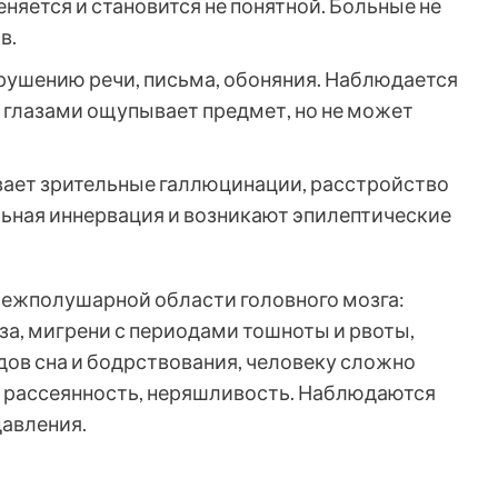
няется и становится не понятной. Больные не
в.
рушению речи, письма, обоняния. Наблюдается
 глазами ощупывает предмет, но не может
ает зрительные галлюцинации, расстройство
льная иннервация и возникают эпилептические
ежполушарной области головного мозга:
а, мигрени с периодами тошноты и рвоты,
дов сна и бодрствования, человеку сложно
я рассеянность, неряшливость. Наблюдаются
авления.