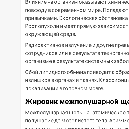
Влияние на организм оказывают химичес
повсюду в современном мире. Попадают 
привычками. Экологическая обстановка
Рост опухоли имеет прямую зависимость
окружающей среде.
Радиоактивное излучение и другие пре
сотрудников или в результате техноген
организме в результате системных забол
Сбой липидного обмена приводит к обр
излишков в органах и тканях. Классифиц
локализации в головном мозге.
Жировик межполушарной щ
Межполушарная щель – анатомическое п
полушарие до мозолистого тела. Асимме
к психическим изменениям. Липома меж