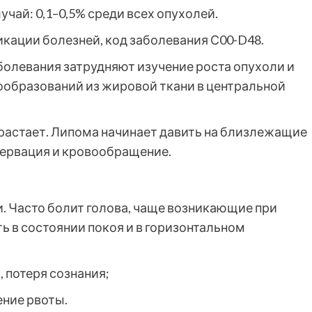
чай: 0,1–0,5% среди всех опухолей.
ации болезней, код заболевания С00-D48.
болевания затрудняют изучение роста опухоли и
ообразований из жировой ткани в центральной
растает. Липома начинает давить на близлежащие
нервация и кровообращение.
. Часто болит голова, чаще возникающие при
ь в состоянии покоя и в горизонтальном
, потеря сознания;
ение рвоты.