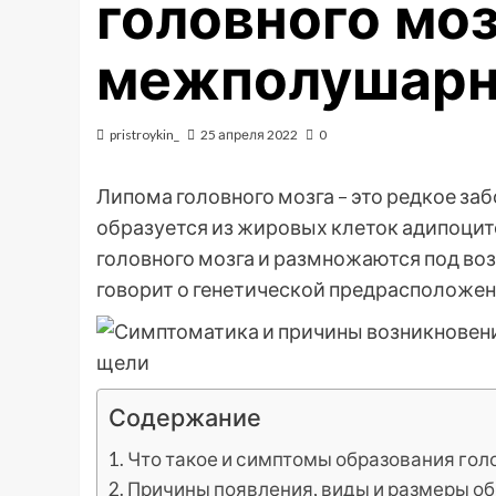
головного моз
межполушарн
pristroykin_
25 апреля 2022
0
Липома головного мозга – это редкое за
образуется из жировых клеток адипоцит
головного мозга и размножаются под в
говорит о генетической предрасположен
Содержание
Что такое и симптомы образования гол
Причины появления, виды и размеры об